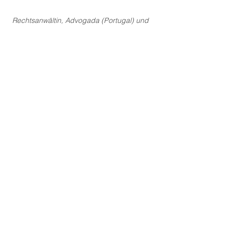
Rechtsanwältin, Advogada (Portugal) und 
Advogada (Brasilien)
WYN LEGAL
Alle ansehen
Aktuelle Beiträge