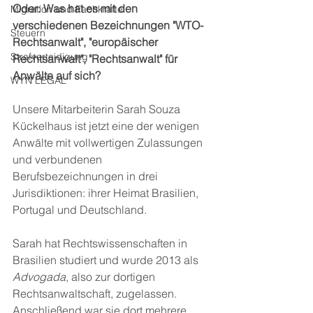
Oder: Was hat es mit den 
Migration und Fachkräfte
verschiedenen Bezeichnungen "WTO-
Steuern
Rechtsanwalt", "europäischer 
Strafverteidigung
Rechtsanwalt", "Rechtsanwalt" für 
Anwälte auf sich?
WYN LEGAL
Unsere Mitarbeiterin Sarah Souza 
Kückelhaus ist jetzt eine der wenigen 
Anwälte mit vollwertigen Zulassungen 
und verbundenen 
Berufsbezeichnungen in drei 
Jurisdiktionen: ihrer Heimat Brasilien, 
Portugal und Deutschland.
Sarah hat Rechtswissenschaften in 
Brasilien studiert und wurde 2013 als 
Advogada
, also zur dortigen 
Rechtsanwaltschaft, zugelassen. 
Anschließend war sie dort mehrere 