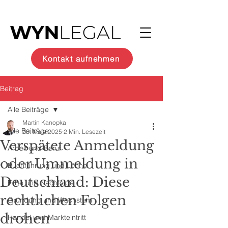
Kontakt aufnehmen
Beitrag
Alle Beiträge
Martin Kanopka
Alle Beiträge
23. März 2025
2 Min. Lesezeit
Verspätete Anmeldung
Arbeit und Beruf
oder Ummeldung in
Buchführung und Löhne
Deutschland: Diese
Erbe und Nachfolge
rechtlichen Folgen
Gründung und Wachstum
drohen
Handel und Markteintritt