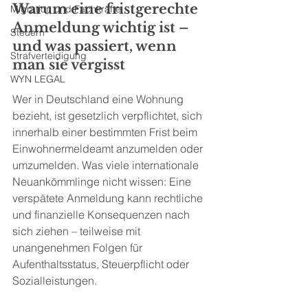
Warum eine fristgerechte 
Migration und Fachkräfte
Anmeldung wichtig ist – 
Steuern
und was passiert, wenn 
Strafverteidigung
man sie vergisst
WYN LEGAL
Wer in Deutschland eine Wohnung 
bezieht, ist gesetzlich verpflichtet, sich 
innerhalb einer bestimmten Frist beim 
Einwohnermeldeamt anzumelden oder 
umzumelden. Was viele internationale 
Neuankömmlinge nicht wissen: Eine 
verspätete Anmeldung kann rechtliche 
und finanzielle Konsequenzen nach 
sich ziehen – teilweise mit 
unangenehmen Folgen für 
Aufenthaltsstatus, Steuerpflicht oder 
Sozialleistungen.