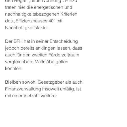
den Begriff „neue Wohnung“. Hinzu 
treten hier die energetischen und 
nachhaltigkeitsbezogenen Kriterien 
des „Effizienzhauses 40“ mit 
Nachhaltigkeitsfaktor.
Der BFH hat in seiner Entscheidung 
jedoch bereits anklingen lassen, dass 
auch für den zweiten Förderzeitraum 
vergleichbare Maßstäbe gelten 
könnten.
Bleiben sowohl Gesetzgeber als auch 
Finanzverwaltung insoweit untätig, ist 
mit einer Vielzahl weiterer 
Klageverfahren zu rechnen.
Betroffene Steuerpflichtige sollten sich 
zeitnah steuerlich beraten lassen, 