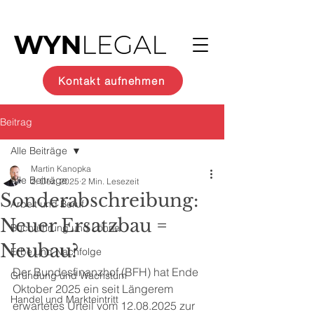
Kontakt aufnehmen
Beitrag
Alle Beiträge
Martin Kanopka
Alle Beiträge
2. Dez. 2025
2 Min. Lesezeit
Sonderabschreibung:
Arbeit und Beruf
Neuer Ersatzbau =
Buchführung und Löhne
Neubau?
Erbe und Nachfolge
Der Bundesfinanzhof (BFH) hat Ende 
Gründung und Wachstum
Oktober 2025 ein seit Längerem 
Handel und Markteintritt
erwartetes Urteil vom 12.08.2025 zur 