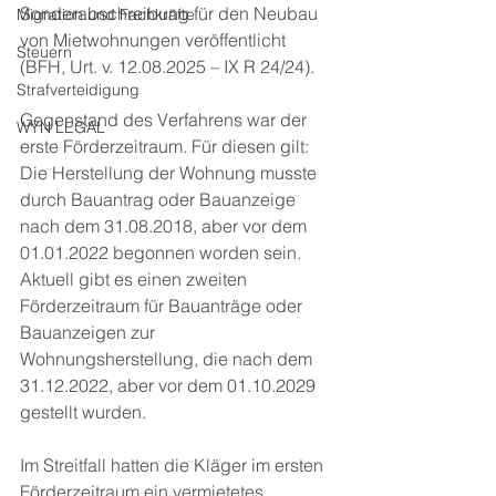
Sonderabschreibung für den Neubau 
Migration und Fachkräfte
von Mietwohnungen veröffentlicht 
Steuern
(BFH, Urt. v. 12.08.2025 – IX R 24/24).
Strafverteidigung
Gegenstand des Verfahrens war der 
WYN LEGAL
erste Förderzeitraum. Für diesen gilt: 
Die Herstellung der Wohnung musste 
durch Bauantrag oder Bauanzeige 
nach dem 31.08.2018, aber vor dem 
01.01.2022 begonnen worden sein. 
Aktuell gibt es einen zweiten 
Förderzeitraum für Bauanträge oder 
Bauanzeigen zur 
Wohnungsherstellung, die nach dem 
31.12.2022, aber vor dem 01.10.2029 
gestellt wurden.
Im Streitfall hatten die Kläger im ersten 
Förderzeitraum ein vermietetes, 